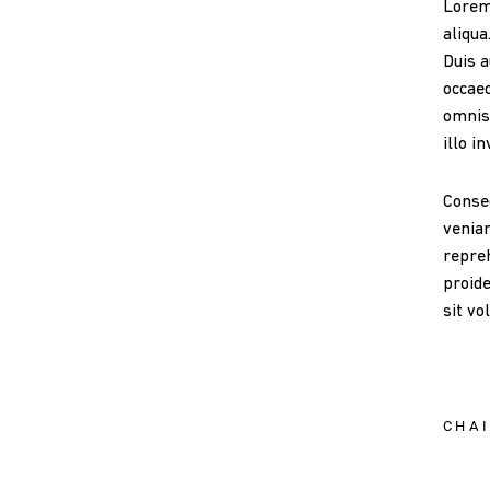
Lorem 
aliqua
Duis a
occaec
omnis
illo i
Consec
veniam
repreh
proide
sit v
CHA