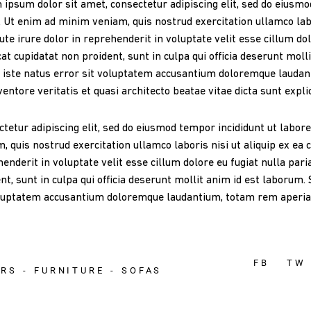
ipsum dolor sit amet, consectetur adipiscing elit, sed do eiusm
. Ut enim ad minim veniam, quis nostrud exercitation ullamco lab
ute irure dolor in reprehenderit in voluptate velit esse cillum dol
at cupidatat non proident, sunt in culpa qui officia deserunt moll
 iste natus error sit voluptatem accusantium doloremque laudan
nventore veritatis et quasi architecto beatae vitae dicta sunt expli
tetur adipiscing elit, sed do eiusmod tempor incididunt ut labor
, quis nostrud exercitation ullamco laboris nisi ut aliquip ex ea
enderit in voluptate velit esse cillum dolore eu fugiat nulla pari
nt, sunt in culpa qui officia deserunt mollit anim id est laborum.
oluptatem accusantium doloremque laudantium, totam rem aperi
FB
TW
IRS
FURNITURE
SOFAS