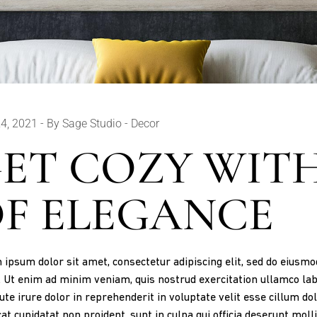
4, 2021
By Sage Studio
Decor
ET COZY WIT
F ELEGANCE
ipsum dolor sit amet, consectetur adipiscing elit, sed do eiusm
. Ut enim ad minim veniam, quis nostrud exercitation ullamco lab
ute irure dolor in reprehenderit in voluptate velit esse cillum dol
at cupidatat non proident, sunt in culpa qui officia deserunt moll