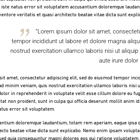
 iste natus error sit voluptatem accusantium doloremque laudan
nventore veritatis et quasi architecto beatae vitae dicta sunt expli
“Lorem ipsum dolor sit amet, consectetu
tempor incididunt ut labore et dolore magna aliq
nostrud exercitation ullamco laboris nisi ut aliq
aute irure dolor 
sit amet, consectetur adipiscing elit, sed do eiusmod tempor inci
d minim veniam, quis nostrud exercitation ullamco laboris nisi 
dolor in reprehenderit in voluptate velit esse cillum dolore eu fug
tat non proident, sunt in culpa qui officia deserunt mollit anim i
atus error sit voluptatem.
ntium doloremque laudantium, totam rem aperiam, eaque ipsa qua
ecto beatae vitae dicta sunt explicabo. Nemo enim ipsam voluptat
 sed quia consequuntur magni dolores eos qui ratione voluptatem. 