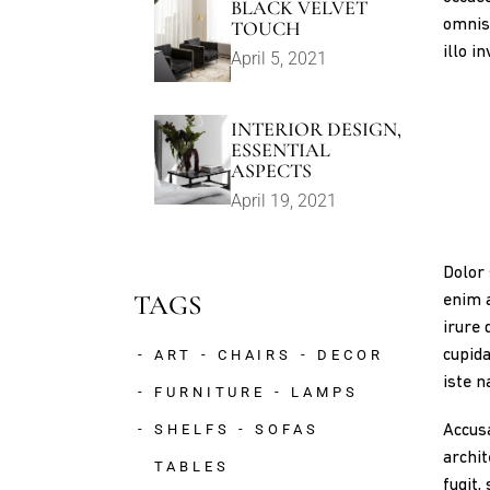
BLACK VELVET
omnis
TOUCH
illo i
April 5, 2021
INTERIOR DESIGN,
ESSENTIAL
ASPECTS
April 19, 2021
Dolor 
enim a
TAGS
irure 
cupida
ART
CHAIRS
DECOR
iste n
FURNITURE
LAMPS
Accusa
SHELFS
SOFAS
archit
TABLES
fugit,